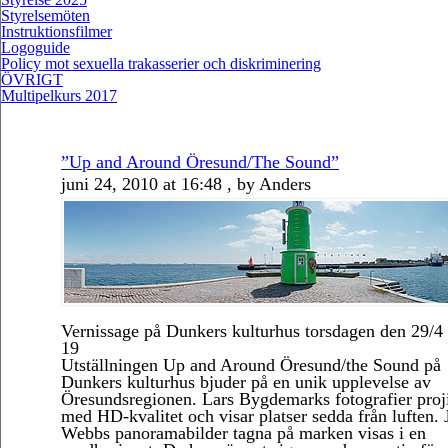
Styrelsemöten
Instruktionsfilmer
Logoguide
Policy mot sexuella trakasserier och diskriminering
ÖVRIGT
Multipelkurs 2017
”Up and Around Öresund/The Sound”
juni 24, 2010 at 16:48 , by Anders
Vernissage på Dunkers kulturhus torsdagen den 29/4 
19
Utställningen Up and Around Öresund/the Sound på
Dunkers kulturhus bjuder på en unik upplevelse av
Öresundsregionen. Lars Bygdemarks fotografier proj
med HD-kvalitet och visar platser sedda från luften. 
Webbs panoramabilder tagna på marken visas i en