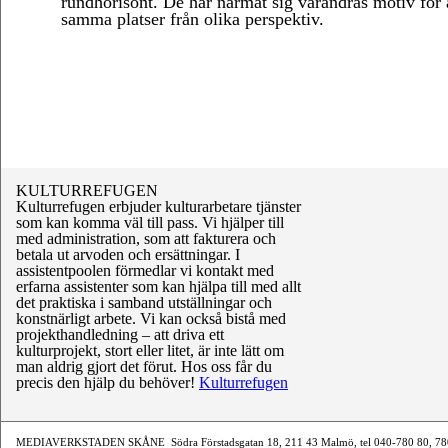
rundhorisont. De har närmat sig varandras motiv för a
samma platser från olika perspektiv.
KULTURREFUGEN
Kulturrefugen erbjuder kulturarbetare tjänster
som kan komma väl till pass. Vi hjälper till
med administration, som att fakturera och
betala ut arvoden och ersättningar. I
assistentpoolen förmedlar vi kontakt med
erfarna assistenter som kan hjälpa till med allt
det praktiska i samband utställningar och
konstnärligt arbete. Vi kan också bistå med
projekthandledning – att driva ett
kulturprojekt, stort eller litet, är inte lätt om
man aldrig gjort det förut. Hos oss får du
precis den hjälp du behöver!
Kulturrefugen
MEDIAVERKSTADEN SKÅNE Södra Förstadsgatan 18, 211 43 Malmö, tel 040-780 80, 780 2