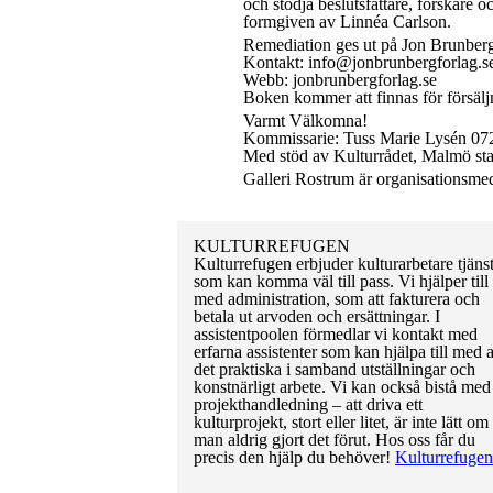
och stödja beslutsfattare, forskare o
formgiven av Linnéa Carlson.
Remediation ges ut på Jon Brunber
Kontakt: info@jonbrunbergforlag.s
Webb: jonbrunbergforlag.se
Boken kommer att finnas för försälj
Varmt Välkomna!
Kommissarie: Tuss Marie Lysén 0
Med stöd av Kulturrådet, Malmö s
Galleri Rostrum är organisationsm
KULTURREFUGEN
Kulturrefugen erbjuder kulturarbetare tjäns
som kan komma väl till pass. Vi hjälper till
med administration, som att fakturera och
betala ut arvoden och ersättningar. I
assistentpoolen förmedlar vi kontakt med
erfarna assistenter som kan hjälpa till med a
det praktiska i samband utställningar och
konstnärligt arbete. Vi kan också bistå med
projekthandledning – att driva ett
kulturprojekt, stort eller litet, är inte lätt om
man aldrig gjort det förut. Hos oss får du
precis den hjälp du behöver!
Kulturrefugen