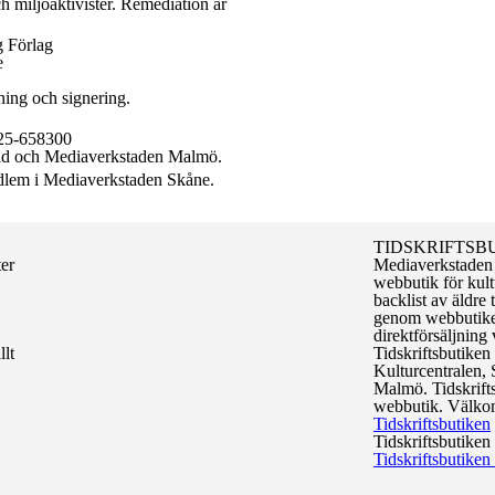
ch miljöaktivister. Remediation är
g Förlag
e
ning och signering.
725-658300
tad och Mediaverkstaden Malmö.
edlem i Mediaverkstaden Skåne.
TIDSKRIFTSB
ter
Mediaverkstaden d
webbutik för kult
backlist av äldre 
genom webbutiken
direktförsäljning 
llt
Tidskriftsbutiken
Kulturcentralen, 
Malmö. Tidskrift
webbutik. Välkom
Tidskriftsbutiken
Tidskriftsbutike
Tidskriftsbutike