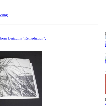
nering
hörn Legzdins ”Remediation”,