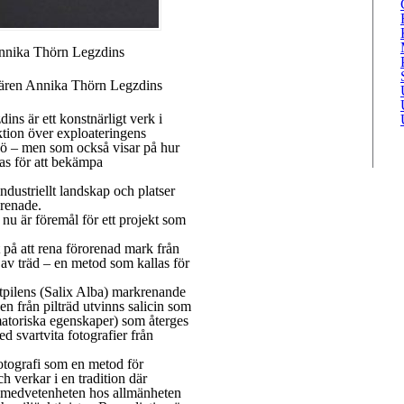
Annika Thörn Legzdins
ären Annika Thörn Legzdins
s är ett konstnärligt verk i
tion över exploateringens
ö – men som också visar på hur
as för att bekämpa
tindustriellt landskap och platser
orenade.
 nu är föremål för ett projekt som
t på att rena förorenad mark från
r av träd – en metod som kallas för
itpilens (Salix Alba) markrenande
n från pilträd utvinns salicin som
atoriska egenskaper) som återges
 svartvita fotografier från
tografi som en metod för
 verkar i en tradition där
a medvetenheten hos allmänheten