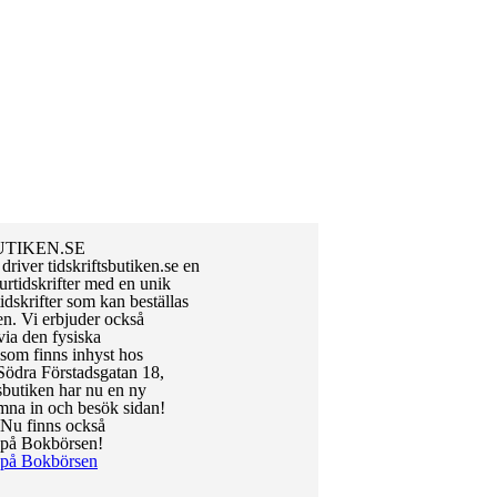
UTIKEN.SE
river tidskriftsbutiken.se en
urtidskrifter med en unik
tidskrifter som kan beställas
. Vi erbjuder också
via den fysiska
 som finns inhyst hos
Södra Förstadsgatan 18,
sbutiken har nu en ny
na in och besök sidan!
Nu finns också
n på Bokbörsen!
n på Bokbörsen