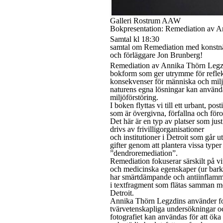
Galleri Rostrum AAW
Bokpresentation: Remediation av 
Samtal kl 18:30
samtal om Remediation med konstn
och förläggare Jon Brunberg!
Remediation av Annika Thörn Legzdin
bokform som ger utrymme för reflek
konsekvenser för människa och milj
naturens egna lösningar kan använd
miljöförstöring.
I boken flyttas vi till ett urbant, pos
som är övergivna, förfallna och för
Det här är en typ av platser som just
drivs av frivilligorganisationer
och institutioner i Detroit som går u
gifter genom att plantera vissa type
”dendroremediation”.
Remediation fokuserar särskilt på v
och medicinska egenskaper (ur barke
har smärtdämpande och antiinflamm
i textfragment som flätas samman med
Detroit.
Annika Thörn Legzdins använder fo
tvärvetenskapliga undersökningar och
fotografiet kan användas för att ök