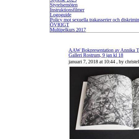
Styrelsemöten
Instruktionsfilmer
Logoguide
Policy mot sexuella trakasserier och diskrimi
ÖVRIGT
Multipelkurs 2017
AAW Bokpresentation av Annika T
Galleri Rostrum, 9 jan kl 18
januari 7, 2018 at 10:44 , by christel