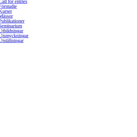
Call for entries
Förstudie
Kurser
Mässor
Publikationer
Seminarium
Utbildningar
Utsmyckningar
Utställningar