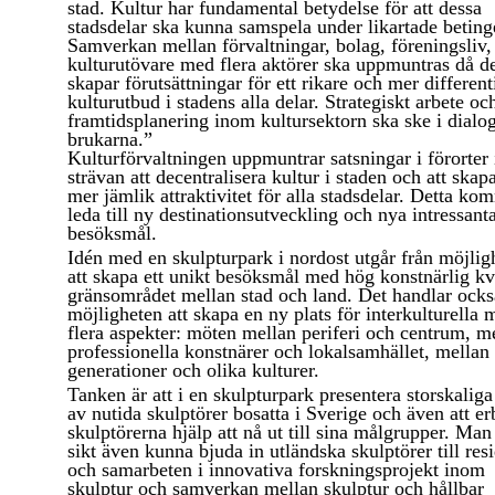
stad. Kultur har fundamental betydelse för att dessa
stadsdelar ska kunna samspela under likartade betinge
Samverkan mellan förvaltningar, bolag, föreningsliv, 
kulturutövare med flera aktörer ska uppmuntras då d
skapar förutsättningar för ett rikare och mer different
kulturutbud i stadens alla delar. Strategiskt arbete oc
framtidsplanering inom kultursektorn ska ske i dial
brukarna.”
Kulturförvaltningen uppmuntrar satsningar i förorter 
strävan att decentralisera kultur i staden och att skap
mer jämlik attraktivitet för alla stadsdelar. Detta ko
leda till ny destinationsutveckling och nya intressant
besöksmål.
Idén med en skulpturpark i nordost utgår från möjlig
att skapa ett unikt besöksmål med hög konstnärlig kva
gränsområdet mellan stad och land. Det handlar ock
möjligheten att skapa en ny plats för interkulturella 
flera aspekter: möten mellan periferi och centrum, m
professionella konstnärer och lokalsamhället, mellan
generationer och olika kulturer.
Tanken är att i en skulpturpark presentera storskaliga
av nutida skulptörer bosatta i Sverige och även att e
skulptörerna hjälp att nå ut till sina målgrupper. Man 
sikt även kunna bjuda in utländska skulptörer till res
och samarbeten i innovativa forskningsprojekt inom
skulptur och samverkan mellan skulptur och hållbar