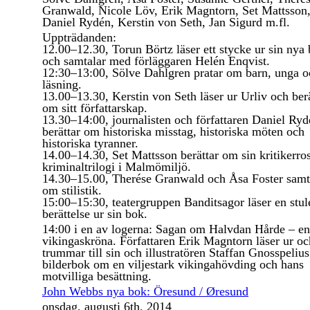
Granwald, Nicole Löv, Erik Magntorn, Set Mattsson
Daniel Rydén, Kerstin von Seth, Jan Sigurd m.fl.
Uppträdanden:
12.00–12.30, Torun Börtz läser ett stycke ur sin nya
och samtalar med förläggaren Helén Enqvist.
12:30–13:00, Sölve Dahlgren pratar om barn, unga o
läsning.
13.00–13.30, Kerstin von Seth läser ur
Urliv
och berä
om sitt författarskap.
13.30–14:00, journalisten och författaren Daniel Ry
berättar om historiska misstag, historiska möten och
historiska tyranner.
14.00–14.30, Set Mattsson berättar om sin kritikerro
kriminaltrilogi i Malmömiljö.
14.30–15.00, Therése Granwald och Åsa Foster samt
om stilistik.
15:00–15:30, teatergruppen Banditsagor läser en stul
berättelse ur sin bok.
14:00 i en av logerna: Sagan om Halvdan Hårde – en
vikingaskröna. Författaren Erik Magntorn läser ur oc
trummar till sin och illustratören Staffan Gnosspelius
bilderbok om en viljestark vikingahövding och hans
motvilliga besättning.
John Webbs nya bok: Öresund / Øresund
onsdag, augusti 6th, 2014