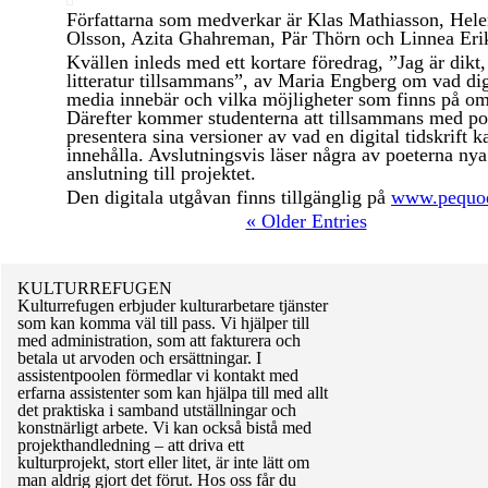
Författarna som medverkar är Klas Mathiasson, Hel
Olsson, Azita Ghahreman, Pär Thörn och Linnea Eri
Kvällen inleds med ett kortare föredrag, ”Jag är dikt,
litteratur tillsammans”, av Maria Engberg om vad dig
media innebär och vilka möjligheter som finns på om
Därefter kommer studenterna att tillsammans med po
presentera sina versioner av vad en digital tidskrift k
innehålla. Avslutningsvis läser några av poeterna nya 
anslutning till projektet.
Den digitala utgåvan finns tillgänglig på
www.pequo
« Older Entries
KULTURREFUGEN
Kulturrefugen erbjuder kulturarbetare tjänster
som kan komma väl till pass. Vi hjälper till
med administration, som att fakturera och
betala ut arvoden och ersättningar. I
assistentpoolen förmedlar vi kontakt med
erfarna assistenter som kan hjälpa till med allt
det praktiska i samband utställningar och
konstnärligt arbete. Vi kan också bistå med
projekthandledning – att driva ett
kulturprojekt, stort eller litet, är inte lätt om
man aldrig gjort det förut. Hos oss får du