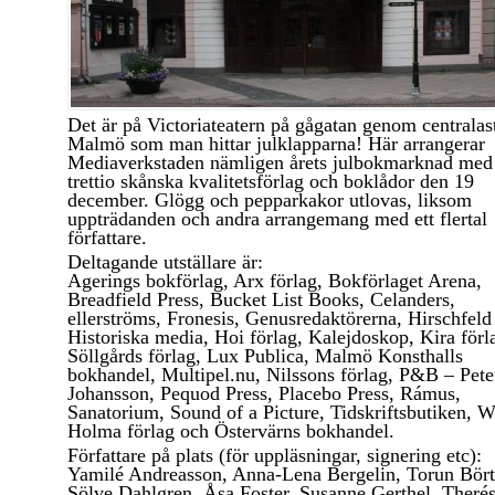
Det är på Victoriateatern på gågatan genom centralas
Malmö som man hittar julklapparna! Här arrangerar
Mediaverkstaden nämligen årets julbokmarknad med
trettio skånska kvalitetsförlag och boklådor den 19
december. Glögg och pepparkakor utlovas, liksom
uppträdanden och andra arrangemang med ett flertal
författare.
Deltagande utställare är:
Agerings bokförlag, Arx förlag, Bokförlaget Arena,
Breadfield Press, Bucket List Books, Celanders,
ellerströms, Fronesis, Genusredaktörerna, Hirschfeld 
Historiska media, Hoi förlag, Kalejdoskop, Kira förl
Söllgårds förlag, Lux Publica, Malmö Konsthalls
bokhandel, Multipel.nu, Nilssons förlag, P&B – Pete
Johansson, Pequod Press, Placebo Press, Rámus,
Sanatorium, Sound of a Picture, Tidskriftsbutiken, W
Holma förlag och Östervärns bokhandel.
Författare på plats (för uppläsningar, signering etc):
Yamilé Andreasson, Anna-Lena Bergelin, Torun Bört
Sölve Dahlgren, Åsa Foster, Susanne Gerthel, Theré