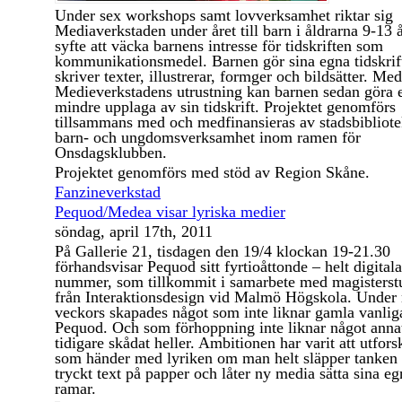
Under sex workshops samt lovverksamhet riktar sig
Mediaverkstaden under året till barn i åldrarna 9-13 å
syfte att väcka barnens intresse för tidskriften som
kommunikationsmedel. Barnen gör sina egna tidskrift
skriver texter, illustrerar, formger och bildsätter. Med
Medieverkstadens utrustning kan barnen sedan göra 
mindre upplaga av sin tidskrift. Projektet genomförs
tillsammans med och medfinansieras av stadsbibliote
barn- och ungdomsverksamhet inom ramen för
Onsdagsklubben.
Projektet genomförs med stöd av Region Skåne.
Fanzineverkstad
Pequod/Medea visar lyriska medier
söndag, april 17th, 2011
På Gallerie 21, tisdagen den 19/4 klockan 19-21.30
förhandsvisar Pequod sitt fyrtioåttonde – helt digitala
nummer, som tillkommit i samarbete med magisterst
från Interaktionsdesign vid Malmö Högskola. Under
veckors skapades något som inte liknar gamla vanlig
Pequod. Och som förhoppning inte liknar något anna
tidigare skådat heller. Ambitionen har varit att utfor
som händer med lyriken om man helt släpper tanken
tryckt text på papper och låter ny media sätta sina eg
ramar.