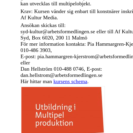
kan utvecklas till multipelobjekt.
Krav: Kursen vänder sig enbart till konstnärer inskr
Af Kultur Media.
Ansökan skickas till:
syd-kultur@arbetsformedlingen.se eller till Af Kul
Syd, Box 6020, 200 11 Malmö
För mer information kontakta: Pia Hammargren-Kj
010-486 3903,
E-post: pia.hammargren-kjerstrom@arbetsformedli
eller
Dan Hellström 010-488 0746, E-post:
dan.hellstrom@arbetsformedlingen.se
Här hittar man
kursens schema
.