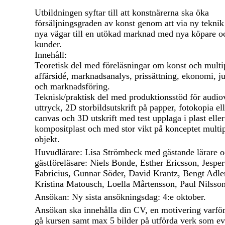
Utbildningen syftar till att konstnärerna ska öka
försäljningsgraden av konst genom att via ny teknik
nya vägar till en utökad marknad med nya köpare o
kunder.
Innehåll:
Teoretisk del med föreläsningar om konst och mult
affärsidé, marknadsanalys, prissättning, ekonomi, ju
och marknadsföring.
Teknisk/praktisk del med produktionsstöd för audiov
uttryck, 2D storbildsutskrift på papper, fotokopia ell
canvas och 3D utskrift med test upplaga i plast eller
kompositplast och med stor vikt på konceptet multi
objekt.
Huvudlärare: Lisa Strömbeck med gästande lärare 
gästföreläsare: Niels Bonde, Esther Ericsson, Jesper
Fabricius, Gunnar Söder, David Krantz, Bengt Adle
Kristina Matousch, Loella Mårtensson, Paul Nilsson
Ansökan: Ny sista ansökningsdag: 4:e oktober.
Ansökan ska innehålla din CV, en motivering varför
gå kursen samt max 5 bilder på utförda verk som ev