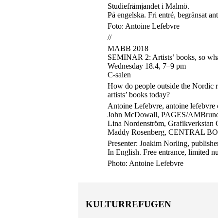
Studiefrämjandet i Malmö.
På engelska. Fri entré, begränsat anta
Foto: Antoine Lefebvre
//
MABB 2018
SEMINAR 2: Artists’ books, so wh
Wednesday 18.4, 7–9 pm
C-salen
How do people outside the Nordic r
artists’ books today?
Antoine Lefebvre, antoine lefebvre 
John McDowall, PAGES/AMBruno
Lina Nordenström, Grafikverkstan 
Maddy Rosenberg, CENTRAL B
Presenter: Joakim Norling, publishe
In English. Free entrance, limited n
Photo: Antoine Lefebvre
KULTURREFUGEN