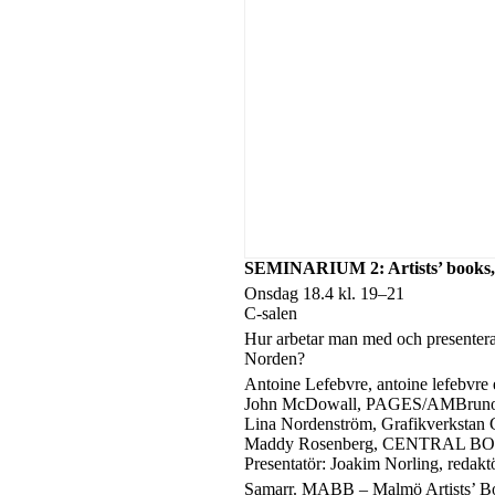
SEMINARIUM 2: Artists’ books,
Onsdag 18.4 kl. 19–21
C-salen
Hur arbetar man med och presenterar
Norden?
Antoine Lefebvre, antoine lefebvre 
John McDowall, PAGES/AMBruno
Lina Nordenström, Grafikverkstan 
Maddy Rosenberg, CENTRAL B
Presentatör: Joakim Norling, redaktö
Samarr. MABB – Malmö Artists’ Bo