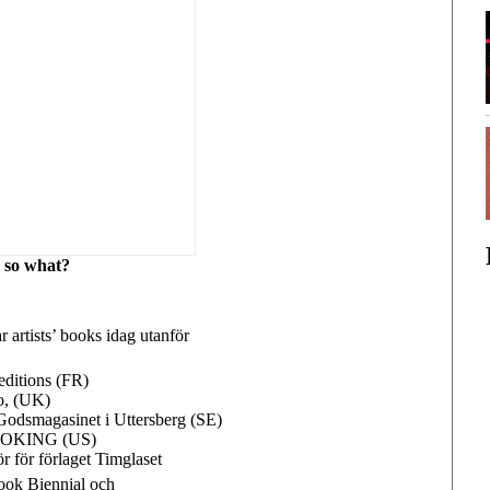
 so what?
 artists’ books idag utanför
editions (FR)
, (UK)
Godsmagasinet i Uttersberg (SE)
OOKING (US)
r för förlaget Timglaset
ok Biennial och