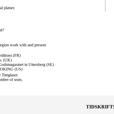
l platser.
at?
egion work with and present
editions (FR)
, (UK)
Godsmagasinet in Uttersberg (SE)
OOKING (US)
r Timglaset.
umber of seats.
TIDSKRIFT